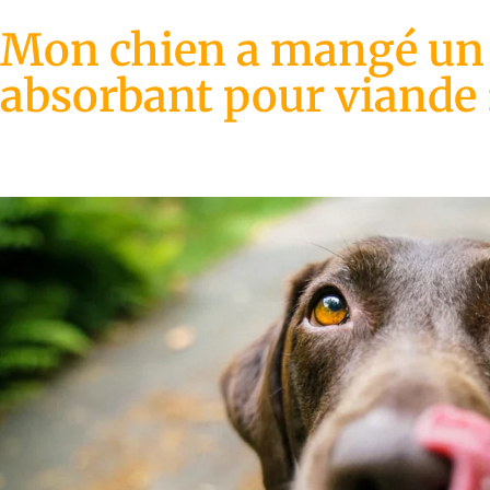
Mon chien a mangé u
absorbant pour viande :