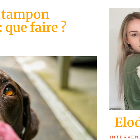
n tampon
 que faire ?
Elo
INTERVEN