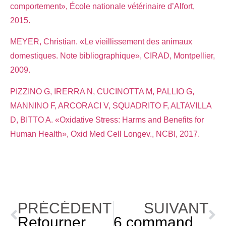
comportement», École nationale vétérinaire d’Alfort,
2015.
MEYER, Christian. «Le vieillissement des animaux
domestiques. Note bibliographique», CIRAD, Montpellier,
2009.
PIZZINO G, IRERRA N, CUCINOTTA M, PALLIO G,
MANNINO F, ARCORACI V, SQUADRITO F, ALTAVILLA
D, BITTO A. «Oxidative Stress: Harms and Benefits for
Human Health», Oxid Med Cell Longev., NCBI, 2017.
PRÉCÉDENT
SUIVANT
Retourner un animal de refuge: Attentes et stress
6 commandes que votre chien devrait connaître