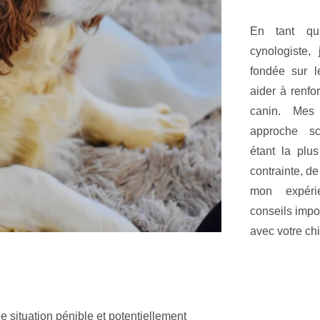
En tant qu’
cynologiste
fondée sur l
aider à renfo
canin. Mes
approche sc
étant la plus
contrainte, de
mon expérie
conseils impor
avec votre ch
e situation pénible et potentiellement