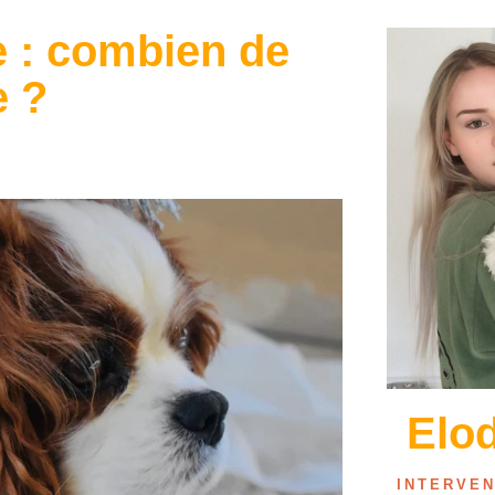
e : combien de
e ?
Elo
INTERVE