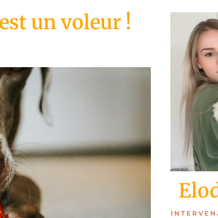
st un voleur !
Elo
INTERVEN