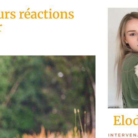
urs réactions
r
Elo
INTERVEN